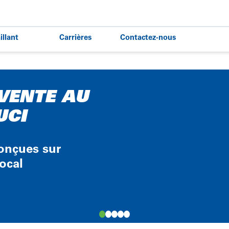
illant
Carrières
Contactez-nous
lant
Travailler chez Point S
Offres d'emploi
VENTE AU
UCI
conçues sur
ocal