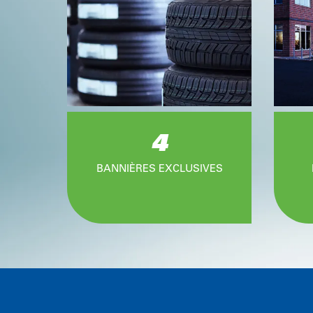
4
BANNIÈRES EXCLUSIVES
Item
1
of
4