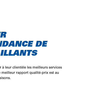
ER
NDANCE DE
ILLANTS
ervice
sécurité
sourire
r à leur clientèle les meilleurs services
e meilleur rapport qualité-prix est au
aisons.