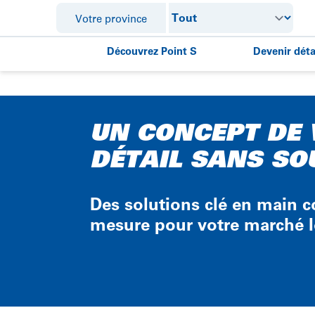
Votre province
Découvrez Point S
Devenir déta
Notre mission, notre vision
Devenir détail
Notre histoire
Point S
UN CONCEPT DE 
DÉTAIL SANS SO
Nos partenaires
V1
Électriques et hybrides
Otobox
Des solutions clé en main 
Local Tire
mesure pour votre marché l
Item