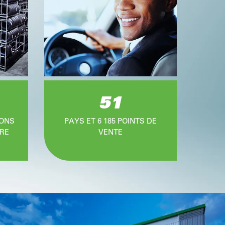
51
IONS
PAYS ET 6 185 POINTS DE
RE
VENTE